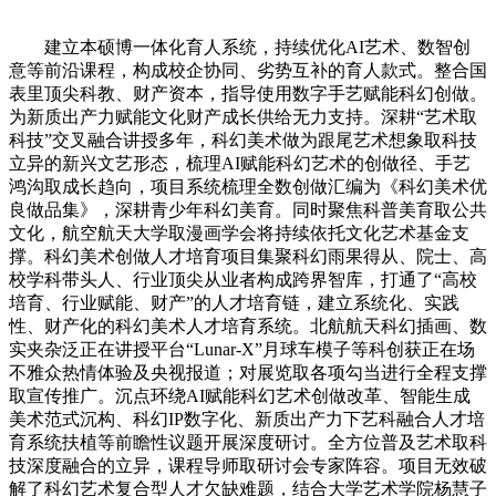
建立本硕博一体化育人系统，持续优化AI艺术、数智创
意等前沿课程，构成校企协同、劣势互补的育人款式。整合国
表里顶尖科教、财产资本，指导使用数字手艺赋能科幻创做。
为新质出产力赋能文化财产成长供给无力支持。深耕“艺术取
科技”交叉融合讲授多年，科幻美术做为跟尾艺术想象取科技
立异的新兴文艺形态，梳理AI赋能科幻艺术的创做径、手艺
鸿沟取成长趋向，项目系统梳理全数创做汇编为《科幻美术优
良做品集》，深耕青少年科幻美育。同时聚焦科普美育取公共
文化，航空航天大学取漫画学会将持续依托文化艺术基金支
撑。科幻美术创做人才培育项目集聚科幻雨果得从、院士、高
校学科带头人、行业顶尖从业者构成跨界智库，打通了“高校
培育、行业赋能、财产”的人才培育链，建立系统化、实践
性、财产化的科幻美术人才培育系统。北航航天科幻插画、数
实夹杂泛正在讲授平台“Lunar-X”月球车模子等科创获正在场
不雅众热情体验及央视报道；对展览取各项勾当进行全程支撑
取宣传推广。沉点环绕AI赋能科幻艺术创做改革、智能生成
美术范式沉构、科幻IP数字化、新质出产力下艺科融合人才培
育系统扶植等前瞻性议题开展深度研讨。全方位普及艺术取科
技深度融合的立异，课程导师取研讨会专家阵容。项目无效破
解了科幻艺术复合型人才欠缺难题，结合大学艺术学院杨慧子