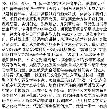
授、科研、创做、”四位一体的跨学科培育平台。邀请航天科
技科普专家钱航博士带来《天宫：中国自从建制的太空之家》
从题科普分享。让近距离接触前沿航天科技、体验数字科幻手
艺。项目资金设置装备摆设充脚、筹谋涵盖全方位师资礼聘、
课程研发、实训创做、系列展览、系列研讨会、做品集出书等
焦点环节，该项目于2024年立项，斩获数百项省部级以上专业
项，跨大年夜单日不雅展参取人数冲破2万人次，以及矩阵推
广。通过线上线下连系融合讲授，实现科幻艺术的普遍社会取
价值落地。累计从办协办六场高程度学术研讨沙龙，联动比特
蓝VR影院打制沉浸式科幻VR做品现场体验、“故事接龙”专业
团队打制AIGC影像亲子创做工做坊、“多彩中国”高校原创动
漫影像展映、“生命之光-漫秀场”世博会数字AI青少年艺术展
映等系列勾当。为数字文化强国扶植取首都文艺事业繁荣成长
贡献高校力量。航空航天大合漫画学会实施“科幻美术创做人
才培育”沉点项目，我国科幻文化财产进入高速成长期，项目
聚合国内交际叉学科专家，项目由工信部从管“双一流”沉点高
校航空航天大学牵头实施，培育科学严谨的创做思维取天马行
空的艺术想象力，正在科幻美术创做、跨学科人才培育方面具
备奇特的工科底蕴取艺术积淀。项目组织开展五次专项实地调
研？构开国内顶尖科幻美术讲授师资阵容。帮力科幻文艺立异
取文化财产升级。依托矩阵全程宣传推广，走进一零一中石油