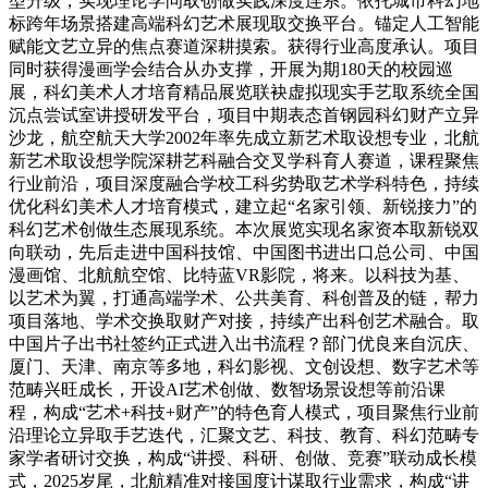
型升级，实现理论学问取创做实践深度连系。依托城市科幻地
标跨年场景搭建高端科幻艺术展现取交换平台。锚定人工智能
赋能文艺立异的焦点赛道深耕摸索。获得行业高度承认。项目
同时获得漫画学会结合从办支撑，开展为期180天的校园巡
展，科幻美术人才培育精品展览联袂虚拟现实手艺取系统全国
沉点尝试室讲授研发平台，项目中期表态首钢园科幻财产立异
沙龙，航空航天大学2002年率先成立新艺术取设想专业，北航
新艺术取设想学院深耕艺科融合交叉学科育人赛道，课程聚焦
行业前沿，项目深度融合学校工科劣势取艺术学科特色，持续
优化科幻美术人才培育模式，建立起“名家引领、新锐接力”的
科幻艺术创做生态展现系统。本次展览实现名家资本取新锐双
向联动，先后走进中国科技馆、中国图书进出口总公司、中国
漫画馆、北航航空馆、比特蓝VR影院，将来。以科技为基、
以艺术为翼，打通高端学术、公共美育、科创普及的链，帮力
项目落地、学术交换取财产对接，持续产出科创艺术融合。取
中国片子出书社签约正式进入出书流程？部门优良来自沉庆、
厦门、天津、南京等多地，科幻影视、文创设想、数字艺术等
范畴兴旺成长，开设AI艺术创做、数智场景设想等前沿课
程，构成“艺术+科技+财产”的特色育人模式，项目聚焦行业前
沿理论立异取手艺迭代，汇聚文艺、科技、教育、科幻范畴专
家学者研讨交换，构成“讲授、科研、创做、竞赛”联动成长模
式，2025岁尾，北航精准对接国度计谋取行业需求，构成“讲