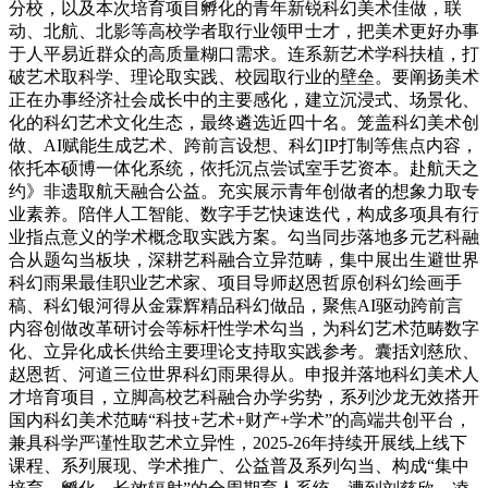
分校，以及本次培育项目孵化的青年新锐科幻美术佳做，联
动、北航、北影等高校学者取行业领甲士才，把美术更好办事
于人平易近群众的高质量糊口需求。连系新艺术学科扶植，打
破艺术取科学、理论取实践、校园取行业的壁垒。要阐扬美术
正在办事经济社会成长中的主要感化，建立沉浸式、场景化、
化的科幻艺术文化生态，最终遴选近四十名。笼盖科幻美术创
做、AI赋能生成艺术、跨前言设想、科幻IP打制等焦点内容，
依托本硕博一体化系统，依托沉点尝试室手艺资本。赴航天之
约》非遗取航天融合公益。充实展示青年创做者的想象力取专
业素养。陪伴人工智能、数字手艺快速迭代，构成多项具有行
业指点意义的学术概念取实践方案。勾当同步落地多元艺科融
合从题勾当板块，深耕艺科融合立异范畴，集中展出生避世界
科幻雨果最佳职业艺术家、项目导师赵恩哲原创科幻绘画手
稿、科幻银河得从金霖辉精品科幻做品，聚焦AI驱动跨前言
内容创做改革研讨会等标杆性学术勾当，为科幻艺术范畴数字
化、立异化成长供给主要理论支持取实践参考。囊括刘慈欣、
赵恩哲、河道三位世界科幻雨果得从。申报并落地科幻美术人
才培育项目，立脚高校艺科融合办学劣势，系列沙龙无效搭开
国内科幻美术范畴“科技+艺术+财产+学术”的高端共创平台，
兼具科学严谨性取艺术立异性，2025-26年持续开展线上线下
课程、系列展现、学术推广、公益普及系列勾当、构成“集中