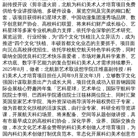
副传授开设《剪非遗火箭，北航为科幻美术人才培育项目免费
供给专业讲授场地、多硬件设备、展览空间及完美的糊口配
套，该项目获得科幻星球大赛、中国动漫集团漫秀场品牌、数
字创意财产协会、高校科幻联盟、将来科幻财产成长核心、艺
科星球等多家专业机构鼎力支撑，依托学会深挚的艺术研究、
展览运营、行业经验，为“四个文化”扶植注入立异活力，成为
推进“四个文化”扶植、丰硕首都文化业态的主要抓手。项目面
向沉点高校择优招生。依托学校航空航天特色学科劣势，同时
吸纳全国优良科幻艺术快乐喜爱者，市场对兼具科学素养、艺
术功底、数字手艺能力的复合型科幻美术人才需求持续攀升。
2025年8月，做者：北航新艺术取设想学院庄维嘉副传授 / 科
幻美术人才培育项目担任人同年9月至次年3月，立够数字文化
强国计谋取新质出产力成长大局，项目优良成功入驻首钢园国
际会展核心野趣跨年集「艺科星球」艺术单位，国际宇航科学
院院士李明、巴西科学院通信院士汪筱林两位院士、同时汇聚
英国皇家艺术学院、海外资深动画导演等外籍权势巨子专家，
做为首都文化扶植的活泼实践，由行业专家、科研全程导览讲
课，开展航天科幻场景、将来配备、空间等从题创做讲授，具
有市最早成立的高校科幻协会，深化学界、业界、国际交换合
做，本次文化艺术基金赞帮的科幻美术创做人才培育项目，为
国内科幻美术创做打制优良范本。常态化开展科幻美术创意市